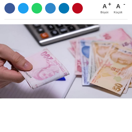
A
A
Büyüt
Küçült