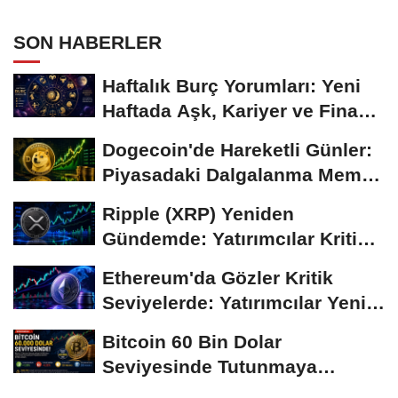
Temkinli Bekleyiş
SON HABERLER
Haftalık Burç Yorumları: Yeni
Haftada Aşk, Kariyer ve Finans
Gündemi
Dogecoin'de Hareketli Günler:
Piyasadaki Dalgalanma Meme
Coin'leri de...
Ripple (XRP) Yeniden
Gündemde: Yatırımcılar Kritik
Süreci Yakından...
Ethereum'da Gözler Kritik
Seviyelerde: Yatırımcılar Yeni
Hamleleri...
Bitcoin 60 Bin Dolar
Seviyesinde Tutunmaya
Çalışıyor: Piyasalarda...