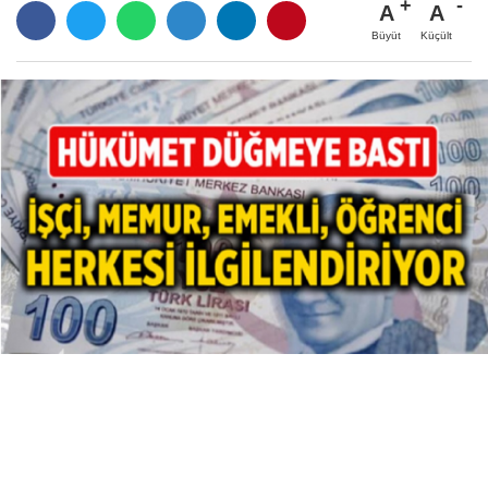
A
A
Büyüt
Küçült