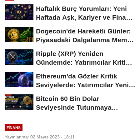
Haftalık Burç Yorumları: Yeni
Haftada Aşk, Kariyer ve Finans
Gündemi
Dogecoin'de Hareketli Günler:
Piyasadaki Dalgalanma Meme
Coin'leri de...
Ripple (XRP) Yeniden
Gündemde: Yatırımcılar Kritik
Süreci Yakından...
Ethereum'da Gözler Kritik
Seviyelerde: Yatırımcılar Yeni
Hamleleri...
Bitcoin 60 Bin Dolar
Seviyesinde Tutunmaya
Çalışıyor: Piyasalarda...
FINANS
Yayınlanma: 02 Mayıs 2023 - 18:11