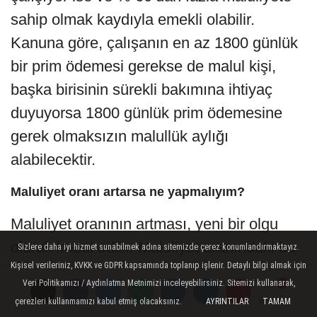
sahip olmak kaydıyla emekli olabilir.
Kanuna göre, çalışanın en az 1800 günlük
bir prim ödemesi gerekse de malul kişi,
başka birisinin sürekli bakımına ihtiyaç
duyuyorsa 1800 günlük prim ödemesine
gerek olmaksızın malullük aylığı
alabilecektir.
Maluliyet oranı artarsa ne yapmalıyım?
Maluliyet oranının artması, yeni bir olgu
olarak kabul edilir. Maluliyet oranındaki bu
Sizlere daha iyi hizmet sunabilmek adına sitemizde çerez konumlandırmaktayız.
Kişisel verileriniz, KVKK ve GDPR kapsamında toplanıp işlenir. Detaylı bilgi almak için
artış için tekrar SGK’ya başvurulabilir ya da
Veri Politikamızı / Aydınlatma Metnimizi inceleyebilirsiniz. Sitemizi kullanarak,
yeni bir dava açılabilir. Yargıtay Hukuk
çerezleri kullanmamızı kabul etmiş olacaksınız.
AYRINTILAR
TAMAM
Yorumlar
Yorumlar