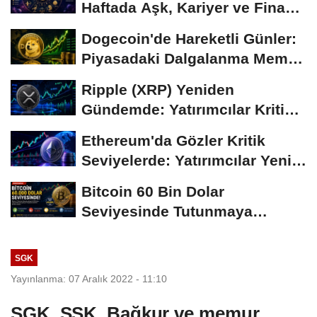
Haftada Aşk, Kariyer ve Finans
Gündemi
Dogecoin'de Hareketli Günler:
Piyasadaki Dalgalanma Meme
Coin'leri de...
Ripple (XRP) Yeniden
Gündemde: Yatırımcılar Kritik
Süreci Yakından...
Ethereum'da Gözler Kritik
Seviyelerde: Yatırımcılar Yeni
Hamleleri...
Bitcoin 60 Bin Dolar
Seviyesinde Tutunmaya
Çalışıyor: Piyasalarda...
SGK
Yayınlanma: 07 Aralık 2022 - 11:10
SGK, SSK, Bağkur ve memur