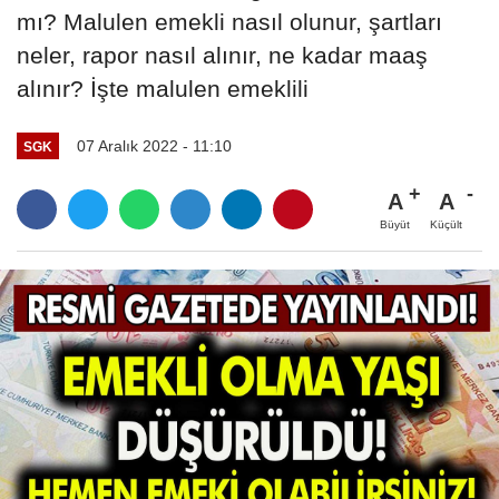
mı? Malulen emekli nasıl olunur, şartları
neler, rapor nasıl alınır, ne kadar maaş
alınır? İşte malulen emeklili
07 Aralık 2022 - 11:10
SGK
A
A
Büyüt
Küçült