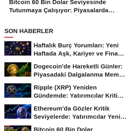
Bitcoin 60 Bin Dolar Seviyesinde
Tutunmaya Çalışıyor: Piyasalarda
Temkinli Bekleyiş
SON HABERLER
Haftalık Burç Yorumları: Yeni
Haftada Aşk, Kariyer ve Finans
Gündemi
Dogecoin'de Hareketli Günler:
Piyasadaki Dalgalanma Meme
Coin'leri de...
Ripple (XRP) Yeniden
Gündemde: Yatırımcılar Kritik
Süreci Yakından...
Ethereum'da Gözler Kritik
Seviyelerde: Yatırımcılar Yeni
Hamleleri...
Bitcoin 60 Bin Dolar