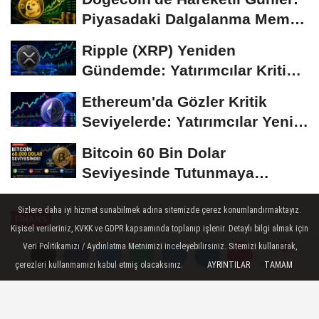
Piyasadaki Dalgalanma Meme
Coin'leri de...
Ripple (XRP) Yeniden
Gündemde: Yatırımcılar Kritik
Süreci Yakından...
Ethereum'da Gözler Kritik
Seviyelerde: Yatırımcılar Yeni
Hamleleri...
Bitcoin 60 Bin Dolar
Seviyesinde Tutunmaya
Çalışıyor: Piyasalarda...
Sizlere daha iyi hizmet sunabilmek adına sitemizde çerez konumlandırmaktayız.
FINANS
Kişisel verileriniz, KVKK ve GDPR kapsamında toplanıp işlenir. Detaylı bilgi almak için
Yayınlanma: 02 Mart 2023 - 10:17
Veri Politikamızı / Aydınlatma Metnimizi inceleyebilirsiniz. Sitemizi kullanarak,
çerezleri kullanmamızı kabul etmiş olacaksınız.
AYRINTILAR
TAMAM
Yorumlar
Yorumlar
Sigara Fiyatlarında Son Dakika!
Marlbora Touch, Rothmans, Kent,