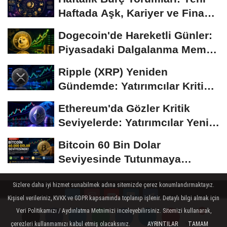
Haftada Aşk, Kariyer ve Finans
Gündemi
Dogecoin'de Hareketli Günler:
Piyasadaki Dalgalanma Meme
Coin'leri de...
Ripple (XRP) Yeniden
Gündemde: Yatırımcılar Kritik
Süreci Yakından...
Ethereum'da Gözler Kritik
Seviyelerde: Yatırımcılar Yeni
Hamleleri...
Bitcoin 60 Bin Dolar
Seviyesinde Tutunmaya
Çalışıyor: Piyasalarda...
Sizlere daha iyi hizmet sunabilmek adına sitemizde çerez konumlandırmaktayız.
Kişisel verileriniz, KVKK ve GDPR kapsamında toplanıp işlenir. Detaylı bilgi almak için
Veri Politikamızı / Aydınlatma Metnimizi inceleyebilirsiniz. Sitemizi kullanarak,
Künye
İletişim
Çerez Politikası
Gizlilik İlkeleri
çerezleri kullanmamızı kabul etmiş olacaksınız.
AYRINTILAR
TAMAM
Yorumlar
Yorumlar