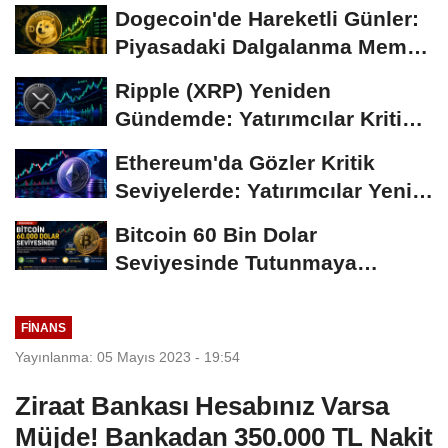
Gündemi
Dogecoin'de Hareketli Günler:
Piyasadaki Dalgalanma Meme
Coin'leri de...
Ripple (XRP) Yeniden
Gündemde: Yatırımcılar Kritik
Süreci Yakından...
Ethereum'da Gözler Kritik
Seviyelerde: Yatırımcılar Yeni
Hamleleri...
Bitcoin 60 Bin Dolar
Seviyesinde Tutunmaya
Çalışıyor: Piyasalarda...
FINANS
Yayınlanma: 05 Mayıs 2023 - 19:54
Ziraat Bankası Hesabınız Varsa
Müjde! Bankadan 350.000 TL Nakit