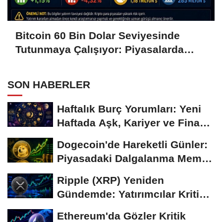
Bitcoin 60 Bin Dolar Seviyesinde
Tutunmaya Çalışıyor: Piyasalarda
Temkinli Bekleyiş
SON HABERLER
Haftalık Burç Yorumları: Yeni
Haftada Aşk, Kariyer ve Finans
Gündemi
Dogecoin'de Hareketli Günler:
Piyasadaki Dalgalanma Meme
Coin'leri de...
Ripple (XRP) Yeniden
Gündemde: Yatırımcılar Kritik
Süreci Yakından...
Ethereum'da Gözler Kritik