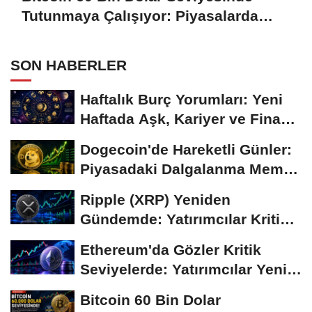
Tutunmaya Çalışıyor: Piyasalarda
Temkinli Bekleyiş
SON HABERLER
Haftalık Burç Yorumları: Yeni
Haftada Aşk, Kariyer ve Finans
Gündemi
Dogecoin'de Hareketli Günler:
Piyasadaki Dalgalanma Meme
Coin'leri de...
Ripple (XRP) Yeniden
Gündemde: Yatırımcılar Kritik
Süreci Yakından...
Ethereum'da Gözler Kritik
Seviyelerde: Yatırımcılar Yeni
Hamleleri...
Bitcoin 60 Bin Dolar