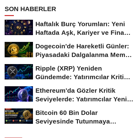
SON HABERLER
Haftalık Burç Yorumları: Yeni
Haftada Aşk, Kariyer ve Finans
Gündemi
Dogecoin'de Hareketli Günler:
Piyasadaki Dalgalanma Meme
Coin'leri de...
Ripple (XRP) Yeniden
Gündemde: Yatırımcılar Kritik
Süreci Yakından...
Ethereum'da Gözler Kritik
Seviyelerde: Yatırımcılar Yeni
Hamleleri...
Bitcoin 60 Bin Dolar
Seviyesinde Tutunmaya
Çalışıyor: Piyasalarda...