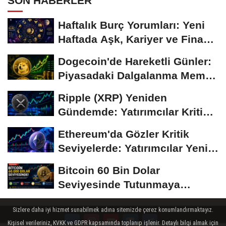
SON HABERLER
Haftalık Burç Yorumları: Yeni
Haftada Aşk, Kariyer ve Finans
Gündemi
Dogecoin'de Hareketli Günler:
Piyasadaki Dalgalanma Meme
Coin'leri de...
Ripple (XRP) Yeniden
Gündemde: Yatırımcılar Kritik
Süreci Yakından...
Ethereum'da Gözler Kritik
Seviyelerde: Yatırımcılar Yeni
Hamleleri...
Bitcoin 60 Bin Dolar
Seviyesinde Tutunmaya
Çalışıyor: Piyasalarda...
Sizlere daha iyi hizmet sunabilmek adına sitemizde çerez konumlandırmaktayız.
Kişisel verileriniz, KVKK ve GDPR kapsamında toplanıp işlenir. Detaylı bilgi almak için