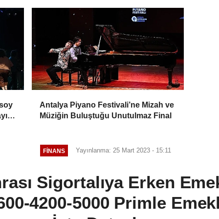
rsoy
Antalya Piyano Festivali’ne Mizah ve
ayı
Müziğin Buluştuğu Unutulmaz Final
Yayınlanma: 25 Mart 2023 - 15:11
FINANS
nrası Sigortalıya Erken Emek
600-4200-5000 Primle Emekli