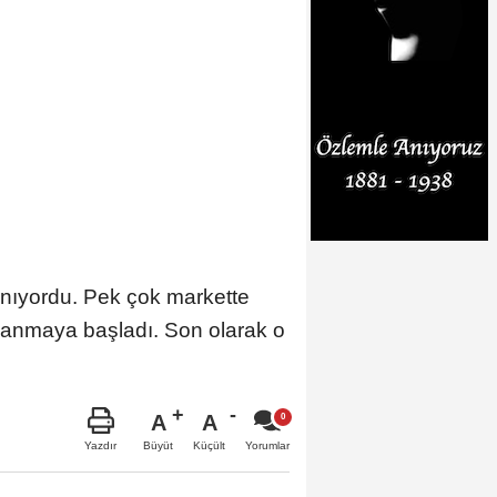
anıyordu. Pek çok markette
lanmaya başladı. Son olarak o
A
A
Büyüt
Küçült
Yazdır
Yorumlar