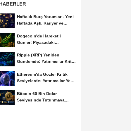
 HABERLER
Haftalık Burç Yorumları: Yeni
Haftada Aşk, Kariyer ve
Finans Gündemi
Dogecoin'de Hareketli
Günler: Piyasadaki
Dalgalanma Meme Coin'leri
Ripple (XRP) Yeniden
de...
Gündemde: Yatırımcılar Kritik
Süreci Yakından...
Ethereum'da Gözler Kritik
Seviyelerde: Yatırımcılar Yeni
Hamleleri...
Bitcoin 60 Bin Dolar
Seviyesinde Tutunmaya
Çalışıyor: Piyasalarda...