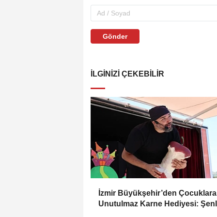
Gönder
İLGINIZI ÇEKEBILIR
İzmir Büyükşehir’den Çocuklara
Unutulmaz Karne Hediyesi: Şenl
Doğa Gezisi ve Kitap Desteği