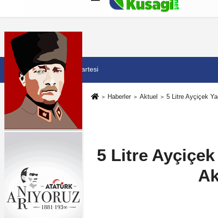
Künye
İletişim
Çerez Politikası
G
8 Ağustos 2026, Cumartesi
Haberler
Aktuel
5 Litre Ayçiçek Ya
5 Litre Ayçiçe
Ak