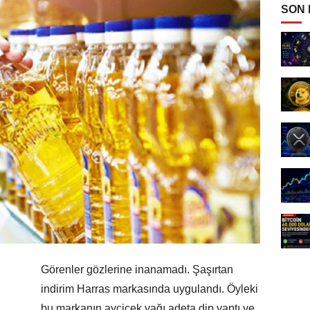
SON
Görenler gözlerine inanamadı. Şaşırtan
indirim Harras markasında uygulandı. Öyleki
bu markanın ayçiçek yağı adeta dip yaptı ve