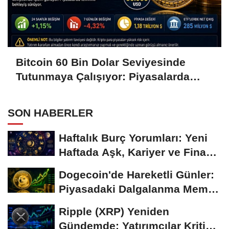
Bitcoin 60 Bin Dolar Seviyesinde
Tutunmaya Çalışıyor: Piyasalarda
Temkinli Bekleyiş
SON HABERLER
Haftalık Burç Yorumları: Yeni
Haftada Aşk, Kariyer ve Finans
Gündemi
Dogecoin'de Hareketli Günler:
Piyasadaki Dalgalanma Meme
Coin'leri de...
Ripple (XRP) Yeniden
Gündemde: Yatırımcılar Kritik