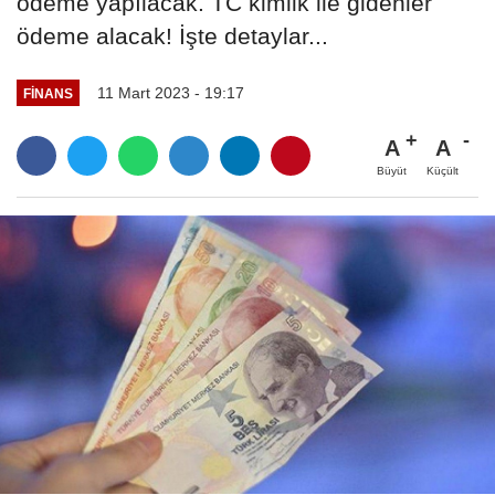
ödeme yapılacak. TC kimlik ile gidenler
ödeme alacak! İşte detaylar...
11 Mart 2023 - 19:17
FINANS
A
A
Büyüt
Küçült