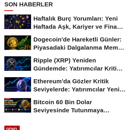
SON HABERLER
Haftalık Burç Yorumları: Yeni
Haftada Aşk, Kariyer ve Finans
Gündemi
Dogecoin'de Hareketli Günler:
Piyasadaki Dalgalanma Meme
Coin'leri de...
Ripple (XRP) Yeniden
Gündemde: Yatırımcılar Kritik
Süreci Yakından...
Ethereum'da Gözler Kritik
Seviyelerde: Yatırımcılar Yeni
Hamleleri...
Bitcoin 60 Bin Dolar
Seviyesinde Tutunmaya
Çalışıyor: Piyasalarda...
GENEL