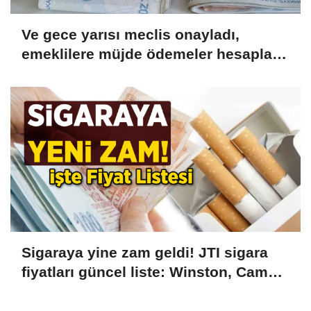
Ve gece yarısı meclis onayladı,
emeklilere müjde ödemeler hesaplara
yatacak! 5.250 TL Hemen
Çekebilirsiniz!
Sigaraya yine zam geldi! JTI sigara
fiyatları güncel liste: Winston, Camel,
Monte Carlo, LD sigara fiyatları ne
kadar, kaç TL oldu?