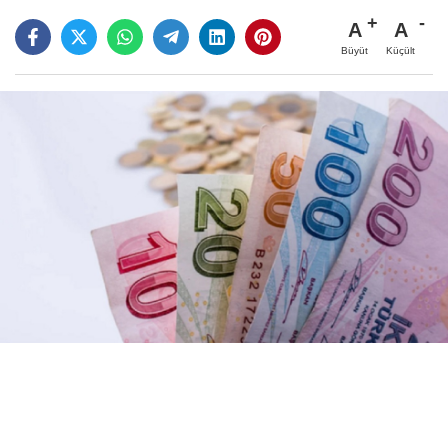
A
A
Büyüt
Küçült