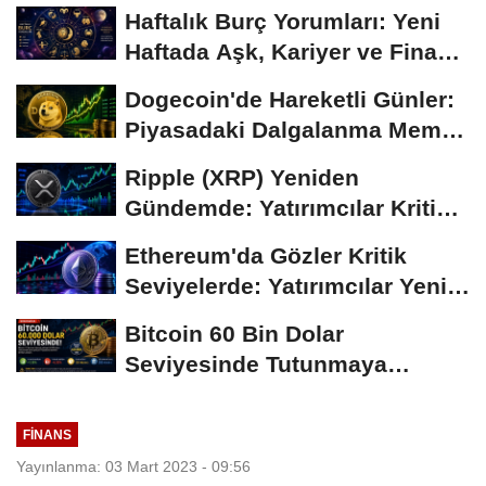
Haftalık Burç Yorumları: Yeni
Haftada Aşk, Kariyer ve Finans
Gündemi
Dogecoin'de Hareketli Günler:
Piyasadaki Dalgalanma Meme
Coin'leri de...
Ripple (XRP) Yeniden
Gündemde: Yatırımcılar Kritik
Süreci Yakından...
Ethereum'da Gözler Kritik
Seviyelerde: Yatırımcılar Yeni
Hamleleri...
Bitcoin 60 Bin Dolar
Seviyesinde Tutunmaya
Çalışıyor: Piyasalarda...
FINANS
Yayınlanma: 03 Mart 2023 - 09:56